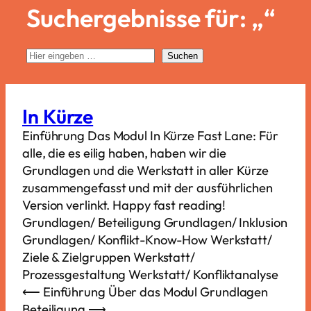
Suchergebnisse für: „“
S
Suchen
u
c
h
In Kürze
e
Einführung Das Modul In Kürze Fast Lane: Für
alle, die es eilig haben, haben wir die
Grundlagen und die Werkstatt in aller Kürze
zusammengefasst und mit der ausführlichen
Version verlinkt. Happy fast reading!
Grundlagen/ Beteiligung Grundlagen/ Inklusion
Grundlagen/ Konflikt-Know-How Werkstatt/
Ziele & Zielgruppen Werkstatt/
Prozessgestaltung Werkstatt/ Konfliktanalyse
⟵ Einführung Über das Modul Grundlagen
Beteiligung ⟶